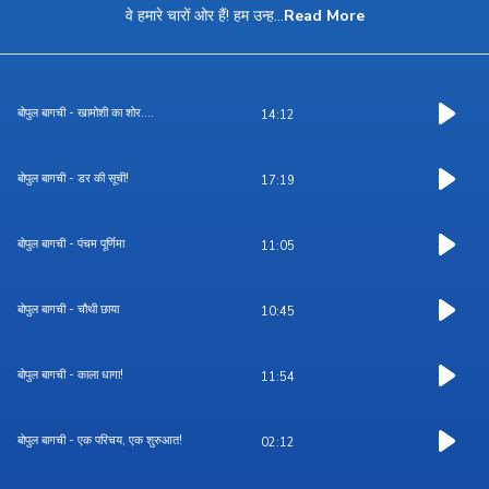
वे हमारे चारों ओर हैं! हम उन्ह
...
Read More
बोपुल बागची - खामोशी का शोर....
14:12
बोपुल बागची - डर की सूची!
17:19
बोपुल बागची - पंचम पूर्णिमा
11:05
बोपुल बागची - चौथी छाया
10:45
बोपुल बागची - काला धागा!
11:54
बोपुल बागची - एक परिचय, एक शुरुआत!
02:12