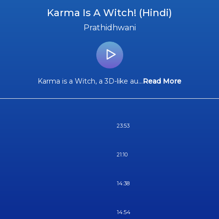
Karma Is A Witch! (Hindi)
Prathidhwani
Karma is a Witch, a 3D-like au
...
Read More
23:53
21:10
14:38
14:54