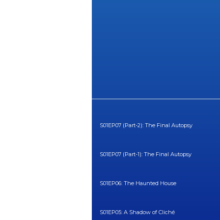
S01EP07 (Part-2): The Final Autopsy
S01EP07 (Part-1): The Final Autopsy
S01EP06: The Haunted House
S01EP05: A Shadow of Cliché