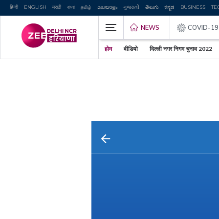
हिन्दी
ENGLISH
मराठी
বাংলা
தமிழ்
മലയാളം
ગુજરાતી
తెలుగు
ಕನ್ನಡ
BUSINESS
TE
NEWS
COVID-19
होम
वीडियो
दिल्ली नगर निगम चुनाव 2022