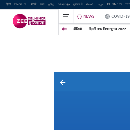
हिन्दी
ENGLISH
मराठी
বাংলা
தமிழ்
മലയാളം
ગુજરાતી
తెలుగు
ಕನ್ನಡ
BUSINESS
TE
NEWS
COVID-19
होम
वीडियो
दिल्ली नगर निगम चुनाव 2022