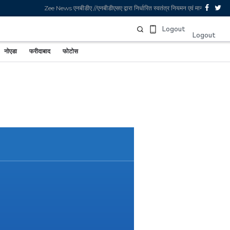
Zee News एनबीडीए //एनबीडीएसए द्वारा निर्धारित स्वतंत्र नियमन एवं मानकों का पालन
Sign In
Logout
Logout
नोएडा
फरीदाबाद
फोटोस