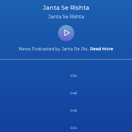
Janta Se Rishta
Janta Se Rishta
News Podcasted by Janta Re Ris
...
Read More
0:34
0:46
0:46
0:24