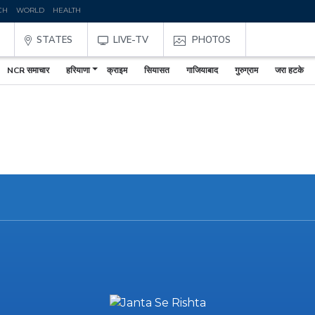
CH
WORLD
HEALTH
STATES
LIVE-TV
PHOTOS
NCR समाचार
हरियाणा
क्राइम
सियासत
गाजियाबाद
गुरुग्राम
जरा हटके
,