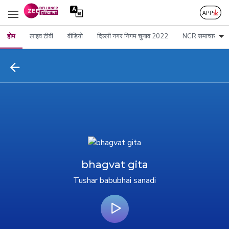
होम
लाइव टीवी
वीडियो
दिल्ली नगर निगम चुनाव 2022
NCR समाचार
bhagvat gita
Tushar babubhai sanadi