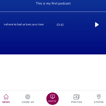
This is my first podcast
nahane ke bad ye kam jarur kare
03:42
NEWS
COVID-19
PHOTOS
STATES