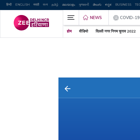
हिन्दी
ENGLISH
मराठी
বাংলা
தமிழ்
മലയാളം
ગુજરાતી
తెలుగు
ಕನ್ನಡ
BUSINESS
TE
NEWS
COVID-19
होम
वीडियो
दिल्ली नगर निगम चुनाव 2022