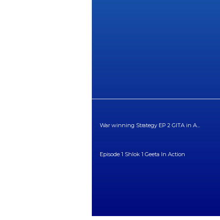
War winning Strategy EP 2 GITA in A...
Episode 1 Shlok 1 Geeta In Action