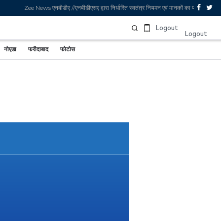
Zee News एनबीडीए //एनबीडीएसए द्वारा निर्धारित स्वतंत्र नियमन एवं मानकों का पालन करता 
Sign In
Logout
Logout
नोएडा
फरीदाबाद
फोटोस