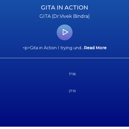
GITA IN ACTION
GITA (Dr.Vivek Bindra)
<p>Gita in Action I trying und
...
Read More
17:56
27:10