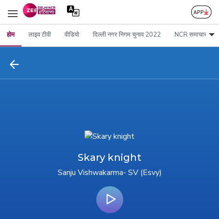
होम
लाइव टीवी
वीडियो
दिल्ली नगर निगम चुनाव 2022
NCR समाचार
Skary knight
Sanju Vishwakarma- SV (Esvy)