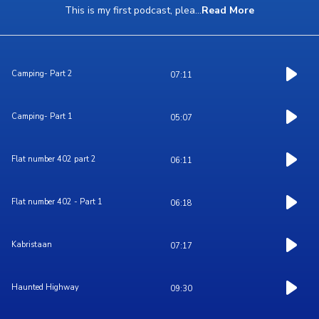
This is my first podcast, plea
...
Read More
Camping- Part 2
07:11
Camping- Part 1
05:07
Flat number 402 part 2
06:11
Flat number 402 - Part 1
06:18
Kabristaan
07:17
Haunted Highway
09:30