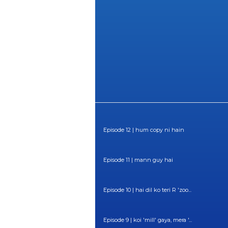
Episode 12 | hum copy ni hain
Episode 11 | mann guy hai
Episode 10 | hai dil ko teri R 'zoo...
Episode 9 | koi 'mill' gaya, mera '...