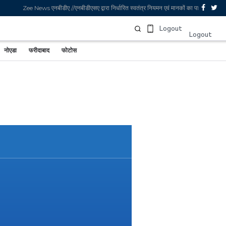
Zee News एनबीडीए //एनबीडीएसए द्वारा निर्धारित स्वतंत्र नियमन एवं मानकों का पालन करता है
Sign In
Logout
Logout
नोएडा
फरीदाबाद
फोटोस