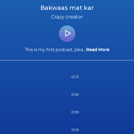
Bakwaas mat kar
Crazy creator
This is my first podcast, plea
...
Read More
02:31
01:50
01:09
01:29