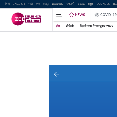
हिन्दी
ENGLISH
मराठी
বাংলা
தமிழ்
മലയാളം
ગુજરાતી
తెలుగు
ಕನ್ನಡ
BUSINESS
TE
NEWS
COVID-19
होम
वीडियो
दिल्ली नगर निगम चुनाव 2022