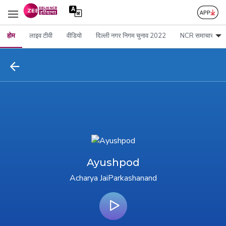
होम
लाइव टीवी
वीडियो
दिल्ली नगर निगम चुनाव 2022
NCR समाचार
Ayushpod
Acharya JaiParkashanand