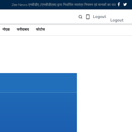
Zee News एनबीडीए //एनबीडीएसए द्वारा निर्धारित स्वतंत्र नियमन एवं मानकों का पालन करता है. 
Sign In
Logout
Logout
नोएडा
फरीदाबाद
फोटोस