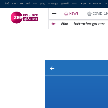
हिन्दी
ENGLISH
मराठी
বাংলা
தமிழ்
മലയാളം
ગુજરાતી
తెలుగు
ಕನ್ನಡ
BUSINESS
TE
NEWS
COVID-19
होम
वीडियो
दिल्ली नगर निगम चुनाव 2022