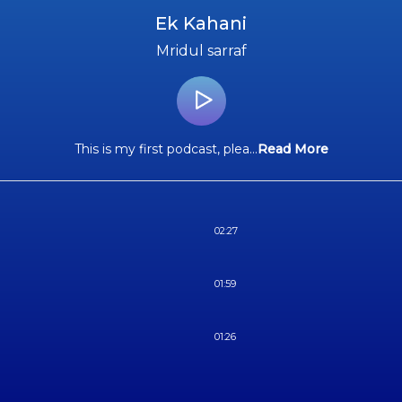
Ek Kahani
Mridul sarraf
This is my first podcast, plea
...
Read More
02:27
01:59
01:26