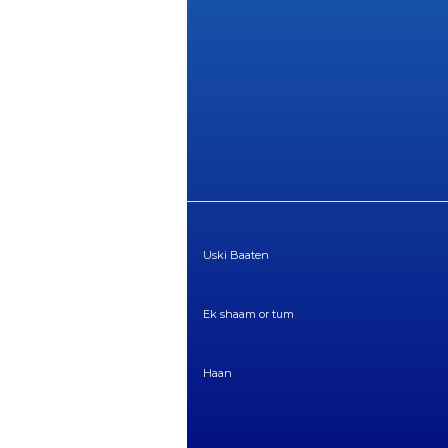
Uski Baaten
Ek shaam or tum
Haan