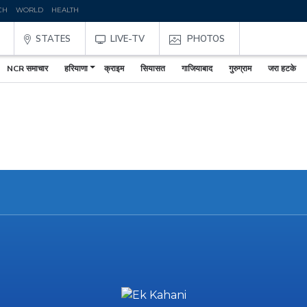
CH
WORLD
HEALTH
STATES
LIVE-TV
PHOTOS
NCR समाचार
हरियाणा
क्राइम
सियासत
गाजियाबाद
गुरुग्राम
जरा हटके
,