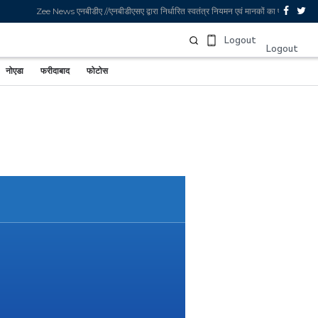
Zee News एनबीडीए //एनबीडीएसए द्वारा निर्धारित स्वतंत्र नियमन एवं मानकों का पालन करता 
Sign In
Logout
Logout
नोएडा
फरीदाबाद
फोटोस