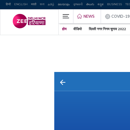
हिन्दी
ENGLISH
मराठी
বাংলা
தமிழ்
മലയാളം
ગુજરાતી
తెలుగు
ಕನ್ನಡ
BUSINESS
TE
NEWS
COVID-19
होम
वीडियो
दिल्ली नगर निगम चुनाव 2022