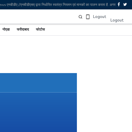
एनबीडीए //एनबीडीएसए द्वारा निर्धारित स्वतंत्र नियमन एवं मानकों का पालन करता है. अगर आपको Zee N
Sign In
Logout
Logout
नोएडा
फरीदाबाद
फोटोस