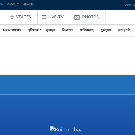
CH
WORLD
HEALTH
Zee News 
STATES
LIVE-TV
PHOTOS
NCR समाचार
हरियाणा
क्राइम
सियासत
गाजियाबाद
गुरुग्राम
जरा हटके
,