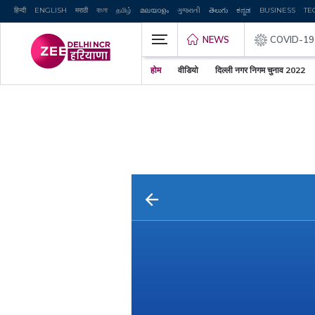
हिन्दी
ENGLISH
मराठी
বাংলা
தமிழ்
മലയാളം
ગુજરાતી
తెలుగు
ಕನ್ನಡ
BUSINESS
TE
NEWS
COVID-19
होम
वीडियो
दिल्ली नगर निगम चुनाव 2022