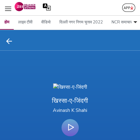
होम
लाइव टीवी
वीडियो
दिल्ली नगर निगम चुनाव 2022
NCR समाचार
खिस्सा-ए-जिंदगी
Avinash K Shahi