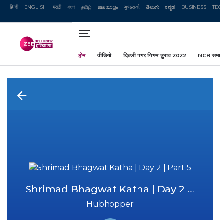
हिन्दी
ENGLISH
मराठी
বাংলা
தமிழ்
മലയാളം
ગુજરાતી
తెలుగు
ಕನ್ನಡ
BUSINESS
TE
होम
वीडियो
दिल्ली नगर निगम चुनाव 2022
NCR समा
Shrimad Bhagwat Katha | Day 2 ...
Hubhopper