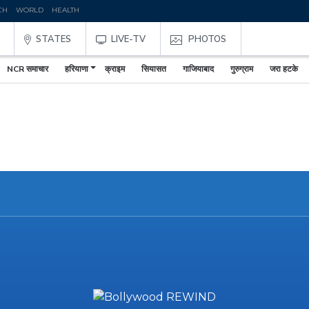
CH
WORLD
HEALTH
Z
STATES
LIVE-TV
PHOTOS
NCR समाचार
हरियाणा
क्राइम
सियासत
गाजियाबाद
गुरुग्राम
जरा हटके
,