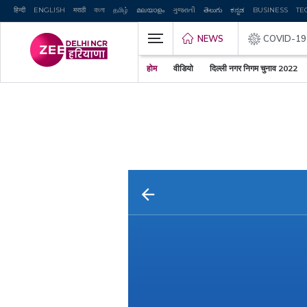
हिन्दी
ENGLISH
मराठी
বাংলা
தமிழ்
മലയാളം
ગુજરાતી
తెలుగు
ಕನ್ನಡ
BUSINESS
TE
NEWS
COVID-19
होम
वीडियो
दिल्ली नगर निगम चुनाव 2022