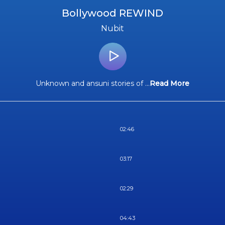
Bollywood REWIND
Nubit
Unknown and ansuni stories of
...
Read More
02:46
03:17
02:29
04:43