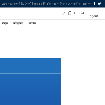
ee News एनबीडीए //एनबीडीएसए द्वारा निर्धारित स्वतंत्र नियमन एवं मानकों का पालन करता है. अगर आप
Sign In
Logout
Logout
नोएडा
फरीदाबाद
फोटोस