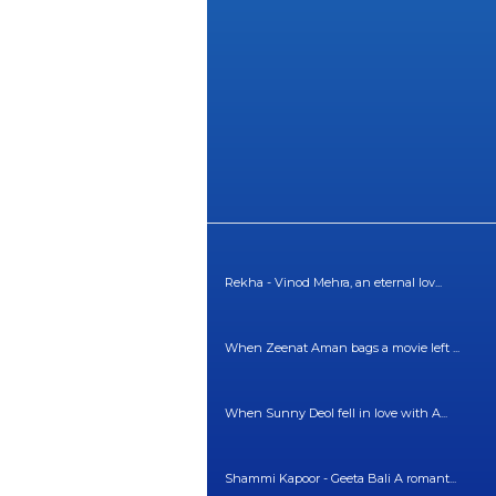
Rekha - Vinod Mehra, an eternal lov...
When Zeenat Aman bags a movie left ...
When Sunny Deol fell in love with A...
Shammi Kapoor - Geeta Bali A romant...