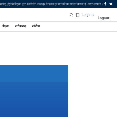
//एनबीडीएसए द्वारा निर्धारित स्वतंत्र नियमन एवं मानकों का पालन करता है. अगर आपको Zee News पर 
Sign In
Logout
Logout
नोएडा
फरीदाबाद
फोटोस