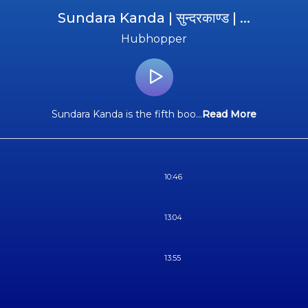
Sundara Kanda | सुन्दरकाण्ड | ...
Hubhopper
Sundara Kanda is the fifth boo
...
Read More
10:46
13:04
13:55