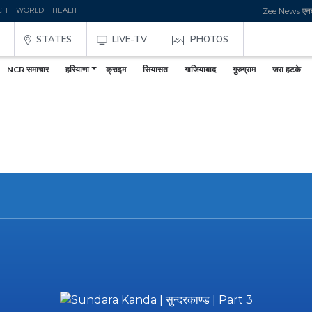
CH
WORLD
HEALTH
Zee News एनबीडीए 
STATES
LIVE-TV
PHOTOS
NCR समाचार
हरियाणा
क्राइम
सियासत
गाजियाबाद
गुरुग्राम
जरा हटके
,