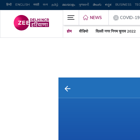
हिन्दी
ENGLISH
मराठी
বাংলা
தமிழ்
മലയാളം
ગુજરાતી
తెలుగు
ಕನ್ನಡ
BUSINESS
TE
NEWS
COVID-19
होम
वीडियो
दिल्ली नगर निगम चुनाव 2022