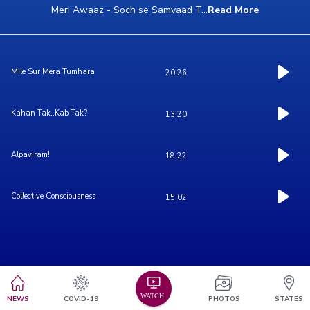
Meri Awaaz - Soch se Samvaad T
...
Read More
Mile Sur Mera Tumhara
20:26
Kahan Tak..Kab Tak?
13:20
Alpaviram!
18:22
Collective Consciousness
15:02
NEWS
COVID-19
PHOTOS
STATES