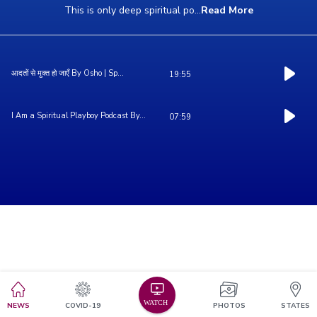
This is only deep spiritual po
...
Read More
आदतों से मुक्त हो जाएँ By Osho | Sp...
19:55
I Am a Spiritual Playboy Podcast By...
07:59
NEWS
COVID-19
PHOTOS
STATES