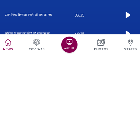
आत्मनिर्भर किसको बनाने की बात कर रह...
38:35
कोरोना के नाम पर लोगो को मारा जा रह...
46:35
NEWS
COVID-19
PHOTOS
STATES
20 लाख करोड़ और मुकेश अम्बानी का IP...
33:04
PM CARE FUND | IDBI | WORLD
29:17
BANK | ...
सीएजी की ऑडिट संस्था बंद होने वाली ...
47:08
कोरोना किट से हुए भ्रष्टाचार का खुल...
29:19
अमित शाह कहा गायब है ? | Santosh Bh...
33:41