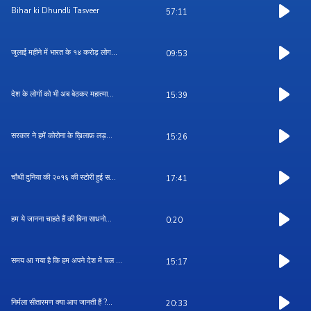
Bihar ki Dhundli Tasveer
57:11
जुलाई महीने में भारत के १४ करोड़ लोग...
09:53
देश के लोगों को भी अब बेठकर महात्मा...
15:39
सरकार ने हमें कोरोना के ख़िलाफ़ लड़...
15:26
चौथी दुनिया की २०१६ की स्टोरी हुई स...
17:41
हम ये जानना चाहते हैं की बिना साधनो...
0:20
समय आ गया है कि हम अपने देश में चल ...
15:17
निर्मला सीतारमण क्या आप जानती हैं ?...
20:33