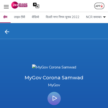
होम
लाइव टीवी
वीडियो
दिल्ली नगर निगम चुनाव 2022
NCR समाचार
MyGov Corona Samwad
MyGov