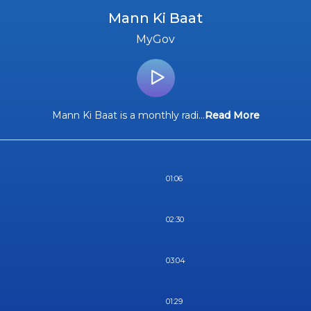
Mann Ki Baat
MyGov
Mann Ki Baat is a monthly radi
...
Read More
01:06
02:30
03:04
01:29