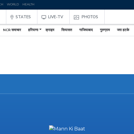
CH
WORLD
HEALTH
STATES
LIVE-TV
PHOTOS
NCR समाचार
हरियाणा
क्राइम
सियासत
गाजियाबाद
गुरुग्राम
जरा हटके
,