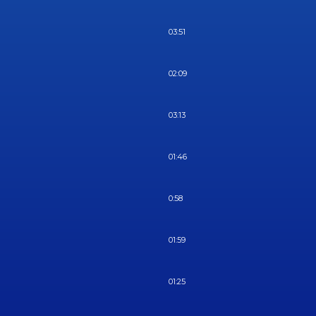
03:51
02:09
03:13
01:46
0:58
01:59
01:25