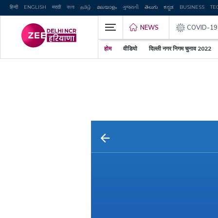
हिन्दी
ENGLISH
मराठी
বাংলা
தமிழ்
മലയാളം
ગુજરાતી
తెలుగు
ಕನ್ನಡ
BUSINESS
TE
NEWS
COVID-19
होम
वीडियो
दिल्ली नगर निगम चुनाव 2022