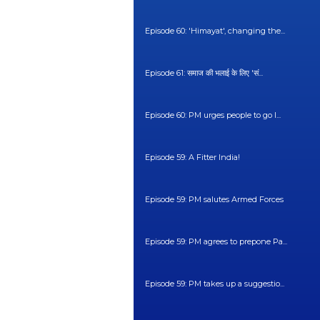
Episode 60: 'Himayat', changing the...
Episode 61: समाज की भलाई के लिए 'सं...
Episode 60: PM urges people to go l...
Episode 59: A Fitter India!
Episode 59: PM salutes Armed Forces
Episode 59: PM agrees to prepone Pa...
Episode 59: PM takes up a suggestio...