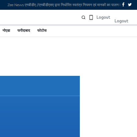
Zee News एनबीडीए //एनबीडीएसए द्वारा निर्धारित स्वतंत्र नियमन एवं मानकों का पालन करता है. अग
Sign In
Logout
Logout
नोएडा
फरीदाबाद
फोटोस